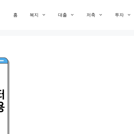
홈
복지
대출
저축
투자