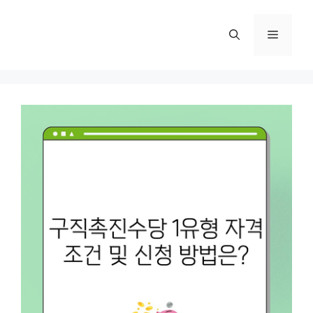
컨
텐
메
츠
로
뉴
건
너
뛰
기