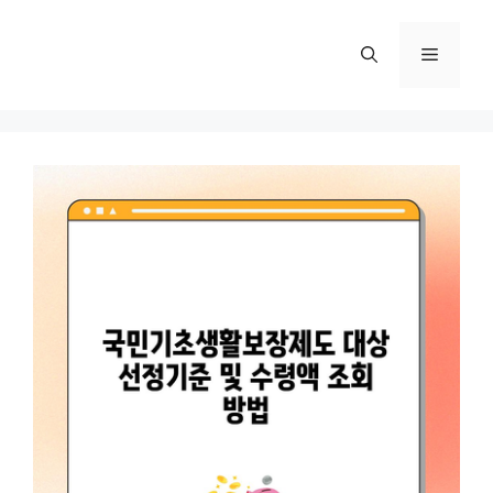
컨
텐
메
츠
로
뉴
건
너
뛰
기