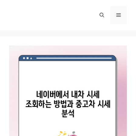
컨
텐
메
츠
로
뉴
건
너
뛰
기