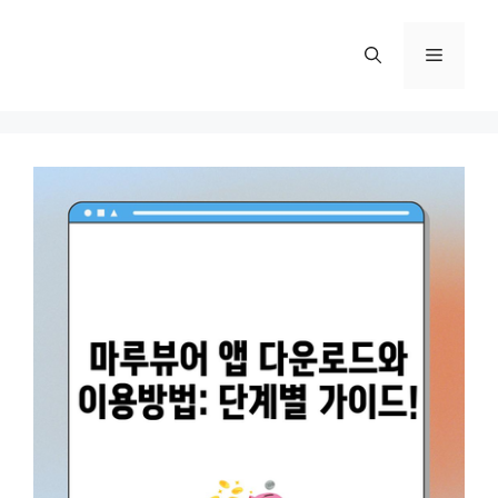
컨
텐
메
츠
로
뉴
건
너
뛰
기