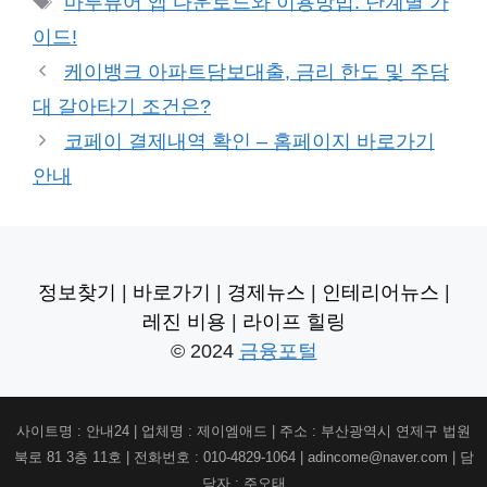
마루뷰어 앱 다운로드와 이용방법: 단계별 가
고
그
이드!
리
케이뱅크 아파트담보대출, 금리 한도 및 주담
대 갈아타기 조건은?
코페이 결제내역 확인 – 홈페이지 바로가기
안내
정보찾기
|
바로가기
|
경제뉴스
|
인테리어뉴스
|
레진 비용
|
라이프 힐링
© 2024
금융포털
사이트명 : 안내24 | 업체명 : 제이엠애드 | 주소 : 부산광역시 연제구 법원
북로 81 3층 11호 | 전화번호 : 010-4829-1064 | adincome@naver.com | 담
당자 : 주오태