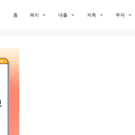
홈
복지
대출
저축
투자