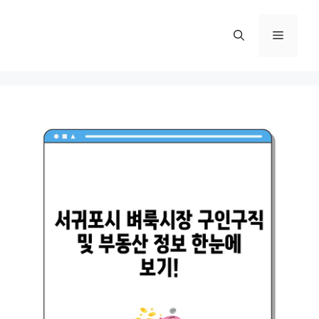
컨
텐
메
츠
로
뉴
건
너
뛰
기