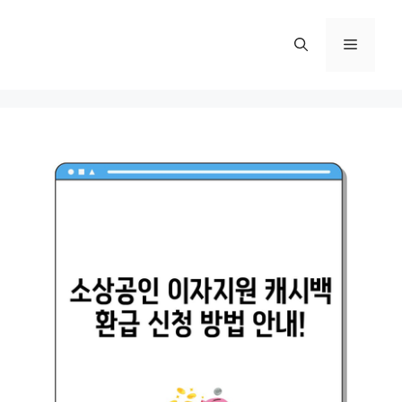
컨
텐
메
츠
로
뉴
건
너
뛰
기