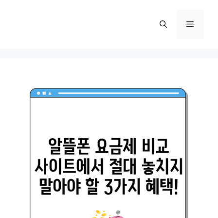
컨
텐
메
츠
로
뉴
건
너
뛰
기