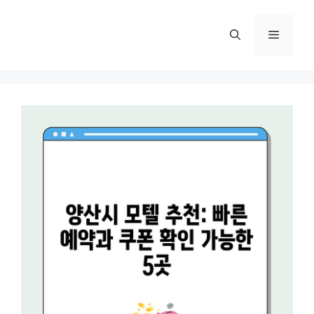
컨
텐
메
츠
로
뉴
건
너
뛰
기