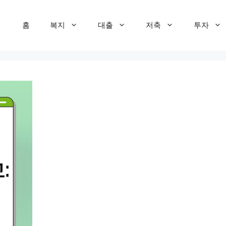
홈
복지
대출
저축
투자