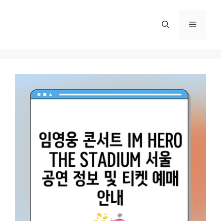
컨
텐
메
츠
로
뉴
건
너
뛰
기