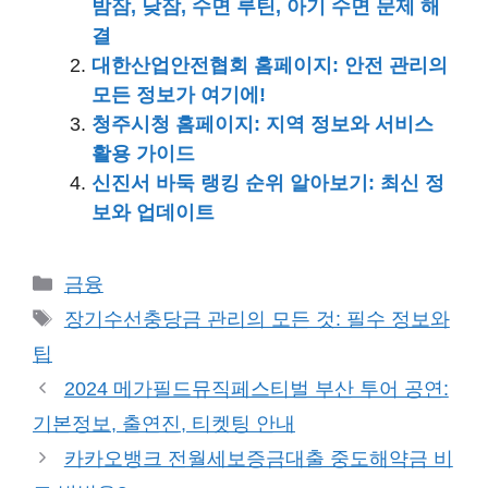
밤잠, 낮잠, 수면 루틴, 아기 수면 문제 해
결
대한산업안전협회 홈페이지: 안전 관리의
모든 정보가 여기에!
청주시청 홈페이지: 지역 정보와 서비스
활용 가이드
신진서 바둑 랭킹 순위 알아보기: 최신 정
보와 업데이트
카
금융
테
태
장기수선충당금 관리의 모든 것: 필수 정보와
고
그
팁
리
2024 메가필드뮤직페스티벌 부산 투어 공연:
기본정보, 출연진, 티켓팅 안내
카카오뱅크 전월세보증금대출 중도해약금 비