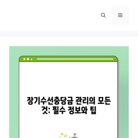
컨
텐
메
츠
로
뉴
건
너
뛰
기