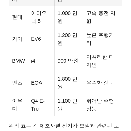
아이오
1,000 만
고속 충전 지
현대
닉 5
원
원
1,200 만
높은 주행거
기아
EV6
원
리
럭셔리한 디
BMW
i4
900 만원
자인
1,800 만
벤츠
EQA
우수한 성능
원
아우
Q4 E-
1,100 만
뛰어난 주행
디
Tron
원
성능
위의 표는 각 제조사별 전기차 모델과 관련된 보