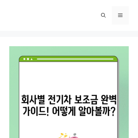
컨
텐
메
츠
로
뉴
건
너
뛰
기