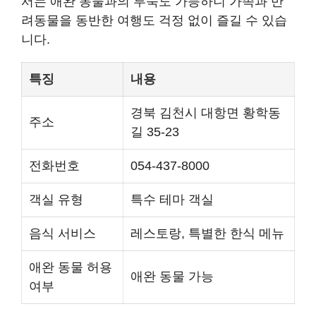
서는 애완 동물과의 투숙도 가능하니 가족과 반
려동물을 동반한 여행도 걱정 없이 즐길 수 있습
니다.
특징
내용
경북 김천시 대항면 황학동
주소
길 35-23
전화번호
054-437-8000
객실 유형
특수 테마 객실
음식 서비스
레스토랑, 특별한 한식 메뉴
애완 동물 허용
애완 동물 가능
여부