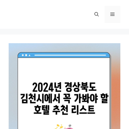
컨
텐
메
츠
로
뉴
건
너
뛰
기