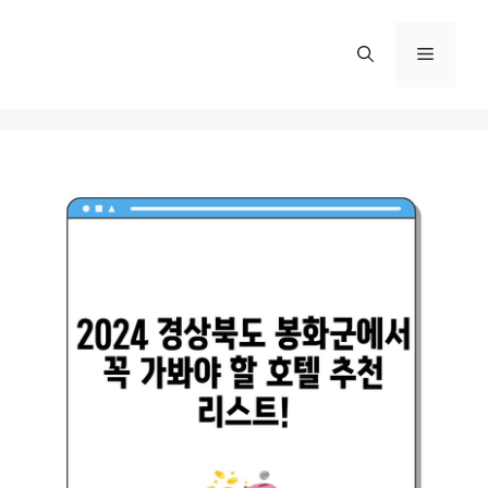
컨
텐
메
츠
로
뉴
건
너
뛰
기