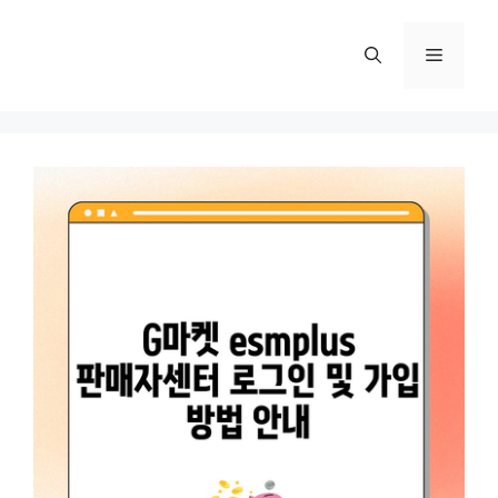
컨
텐
메
츠
로
뉴
건
너
뛰
기