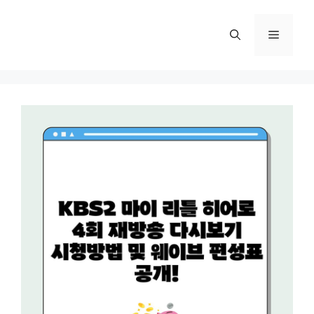
컨
텐
메
츠
로
뉴
건
너
뛰
기