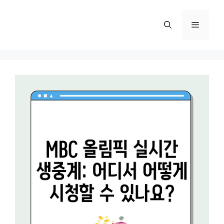
컨
텐
메
츠
로
뉴
건
너
뛰
기