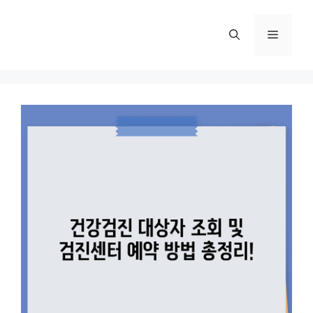
컨
텐
메
츠
로
뉴
건
너
뛰
기