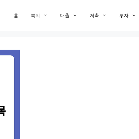
홈
복지
대출
저축
투자