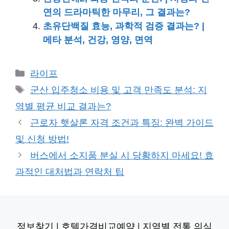
연의 드라마틱한 마무리, 그 결과는?
초유단백질 효능, 과학적 검증 결과는? |
메타 분석, 건강, 영양, 면역
카
라이프
테
태
군산 입주청소 비용 및 고객 만족도 분석: 지
고
그
역별 평균 비교 결과는?
리
근로자 햇살론 자격 조건과 특징: 완벽 가이드
및 신청 방법!
버스에서 소지품 분실 시 당황하지 마세요! 효
과적인 대처법과 연락처 팁
정보찾기
|
호텔가격비교예약
|
지역별 전통 의식