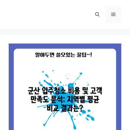
컨
텐
메
츠
로
뉴
건
너
뛰
기