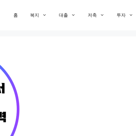
홈
복지
대출
저축
투자