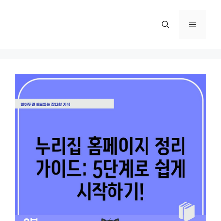
컨
텐
메
츠
로
뉴
건
너
뛰
기