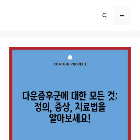
컨
텐
메
츠
로
뉴
건
너
뛰
기