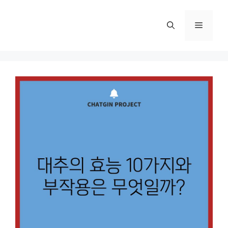
컨
텐
메
츠
로
뉴
건
너
뛰
기