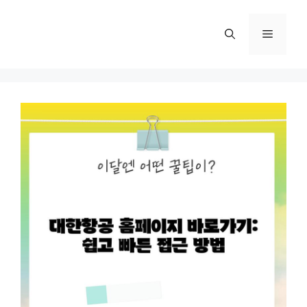
컨
텐
메
츠
로
뉴
건
너
뛰
기