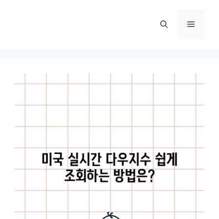
컨
텐
메
츠
로
뉴
건
너
뛰
기