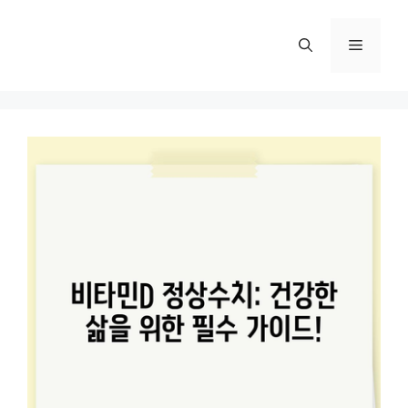
컨
텐
메
츠
로
뉴
건
너
뛰
기