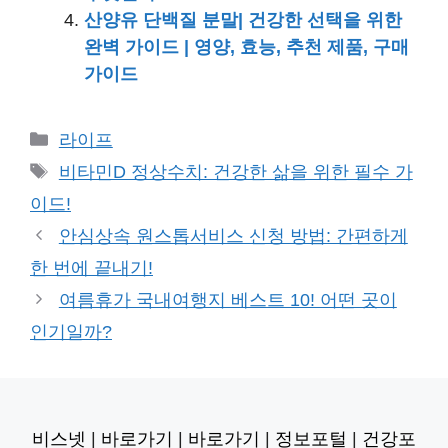
산양유 단백질 분말| 건강한 선택을 위한
완벽 가이드 | 영양, 효능, 추천 제품, 구매
가이드
카
라이프
테
태
비타민D 정상수치: 건강한 삶을 위한 필수 가
고
그
이드!
리
안심상속 원스톱서비스 신청 방법: 간편하게
한 번에 끝내기!
여름휴가 국내여행지 베스트 10! 어떤 곳이
인기일까?
비스넷
|
바로가기
|
바로가기
|
정보포털
|
건강포