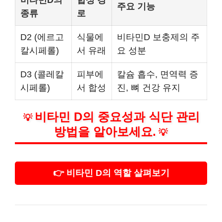
비타민D의
합성 경
주요 기능
종류
로
D2 (에르고
식물에
비타민D 보충제의 주
칼시페롤)
서 유래
요 성분
D3 (콜레칼
피부에
칼슘 흡수, 면역력 증
시페롤)
서 합성
진, 뼈 건강 유지
비타민 D의 중요성과 식단 관리
💡
방법을 알아보세요.
💡
👉 비타민 D의 역할 살펴보기