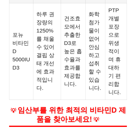
PTP
하루 권
화학
건조효
개별
장량의
첨가
모에서
포장
1250%
물이
포뉴
추출한
으로
를 채울
없어
비타민
D3로
위생
수 있어
안심
D
높은 흡
적이
결핍 상
하고
5000IU
수율과
며 휴
태 개선
섭취
D3
효과를
대하
에 효과
할 수
제공합
기 편
적입니
있습
니다.
리합
다.
니다.
니다.
임산부를 위한 최적의 비타민D 제
💡
품을 찾아보세요!
💡