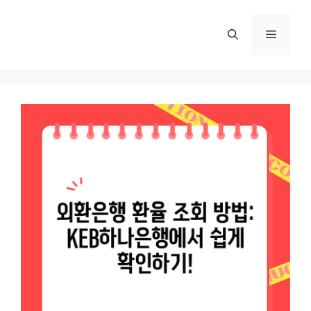
컨
텐
메
츠
로
뉴
건
너
뛰
기