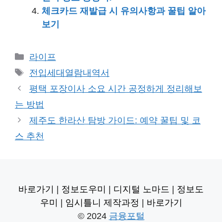
체크카드 재발급 시 유의사항과 꿀팁 알아
보기
카
라이프
테
태
전입세대열람내역서
고
그
평택 포장이사 소요 시간 공정하게 정리해보
리
는 방법
제주도 한라산 탐방 가이드: 예약 꿀팁 및 코
스 추천
바로가기
|
정보도우미
|
디지털 노마드
|
정보도
우미
|
임시틀니 제작과정
|
바로가기
© 2024
금융포털