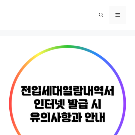
컨
텐
메
츠
로
뉴
건
너
뛰
기