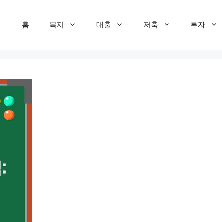
홈
복지
대출
저축
투자