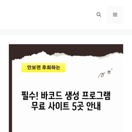
컨
텐
메
츠
로
뉴
건
너
뛰
기