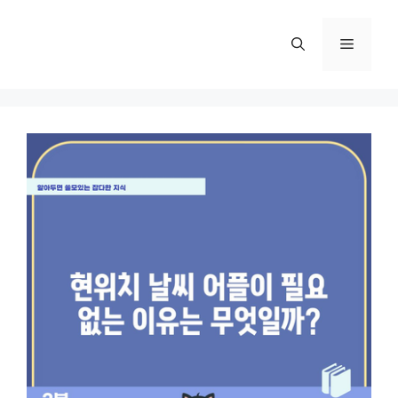
컨
텐
메
츠
로
뉴
건
너
뛰
기