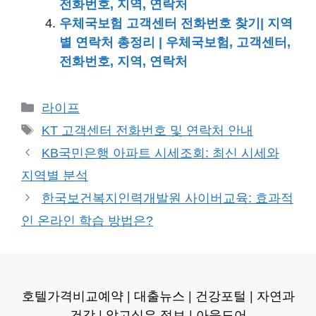
전화번호, 지역, 연락처
우체국보험 고객센터 전화번호 찾기| 지역
별 연락처 총정리 | 우체국보험, 고객센터,
전화번호, 지역, 연락처
카
라이프
테
태
KT 고객센터 전화번호 및 연락처 안내
고
그
KB국민은행 아파트 시세조회: 최신 시세와
리
지역별 분석
한국보건복지인력개발원 사이버교육: 효과적
인 온라인 학습 방법은?
호텔가격비교예약
|
대출뉴스
|
건강포털
|
자연과
건강
|
알고싶은 정보
|
아웃도어