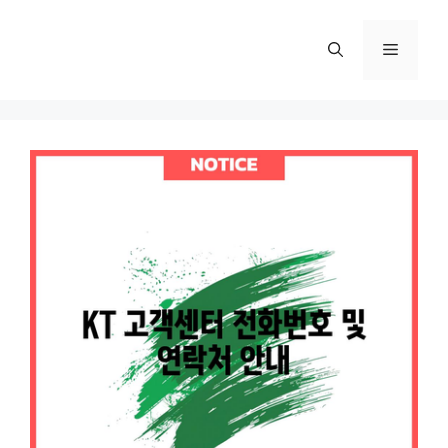
컨
텐
메
츠
로
뉴
건
너
뛰
기