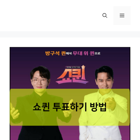
컨
텐
메
츠
로
뉴
건
너
뛰
기