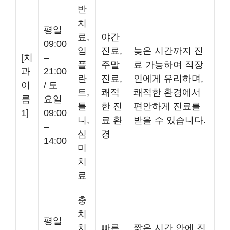
반
치
평일
료,
야간
09:00
임
진료,
늦은 시간까지 진
[치
–
플
주말
료 가능하여 직장
과
21:00
란
진료,
인에게 유리하며,
이
/ 토
트,
쾌적
쾌적한 환경에서
름
요일
틀
한 진
편안하게 진료를
1]
09:00
니,
료 환
받을 수 있습니다.
–
심
경
14:00
미
치
료
충
치
평일
치
빠른
짧은 시간 안에 진