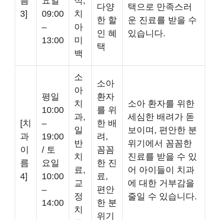
름
요일
식,
다양
택으로 만족스러
3]
09:00
치
한 할
운 진료를 받을 수
–
아
인 혜
있습니다.
13:00
미
택
백
소
소아
아
평일
환자
치
소아 환자를 위한
10:00
를 위
과,
세심한 배려가 돋
[치
–
한 배
일
보이며, 편안한 분
과
19:00
려,
반
위기에서 꼼꼼한
이
/ 토
꼼꼼
치
진료를 받을 수 있
름
요일
한 진
료,
어 아이들이 치과
4]
10:00
료,
교
에 대한 거부감을
–
편안
정
줄일 수 있습니다.
14:00
한 분
치
위기