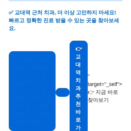
✅
교대역 근처 치과, 더 이상 고민하지 마세요!
빠르고 정확한 진료 받을 수 있는 곳을 찾아보세
요.
👉
교
✅
교대역 근처
대
빠르고 정확한
역
치과, 더 이상
”
치
고민하지 마세
target=”_self”>
과
요! 지금 바로
👉 지금 바로
추
추천 & 비교 가
찾아보기
천
이드로 나에게
바
딱 맞는 치과를
로
찾아보세요.
가