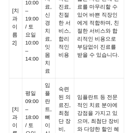
10:00
료,
진료,
료를 마무리할 수
[치
–
신
친절
있어 바쁜 직장인
과
19:00
경
한 서
에게 적합하며, 친
이
/ 토
치
비스,
절한 서비스와 합
름
요일
료,
합리
리적인 비용으로
2]
10:00
잇
적인
부담없이 진료를
–
몸
비용
받을 수 있습니다.
14:00
치
료
임
숙련
평일
플
된 의
임플란트 등 전문
09:00
란
료진,
적인 치료 분야에
[치
–
트,
최첨
강점을 가지고 있
과
18:00
뼈
단 장
으며, 최첨단 장비
이
/ 토
이
비,
와 다양한 할인 혜