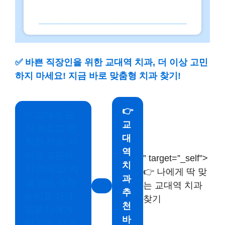
✅
바쁜 직장인을 위한 교대역 치과, 더 이상 고민
하지 마세요! 지금 바로 맞춤형 치과 찾기!
👉
✅
교대역 근
교
처 빠르고 정
대
확한 치과, 더
역
이상 고민하
” target=”_self”>
치
지 마세요! 지
👉 나에게 딱 맞
과
금 바로 추천
는 교대역 치과
추
& 비교 가이
찾기
천
드로 나에게
바
딱 맞는 치과