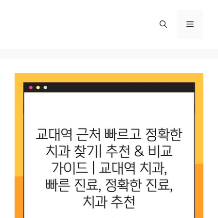
컨
텐
메
츠
로
뉴
건
너
뛰
기