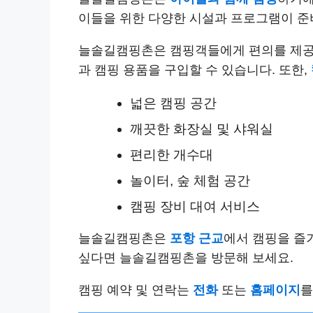
이들을 위한 다양한 시설과 프로그램이 준
늘솔길캠핑촌은 캠핑객들에게 편의를 제
과 캠핑 용품을 구입할 수 있습니다. 또한,
넓은 캠핑 공간
깨끗한 화장실 및 샤워실
편리한 개수대
놀이터, 숲 체험 공간
캠핑 장비 대여 서비스
늘솔길캠핑촌은
포항 근교
에서 캠핑을 즐
싶다면 늘솔길캠핑촌을 방문해 보세요.
캠핑 예약 및 연락는
전화
또는
홈페이지
를