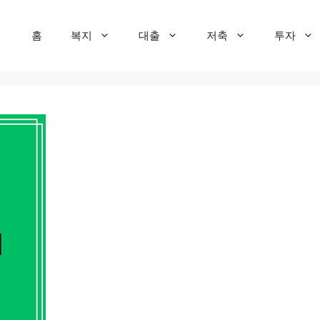
홈
복지
대출
저축
투자