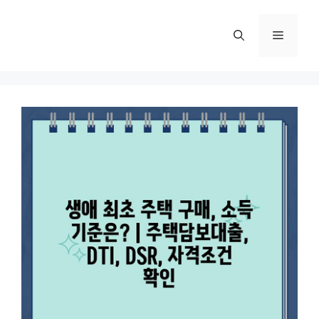
컨
텐
메
츠
로
뉴
건
너
뛰
기