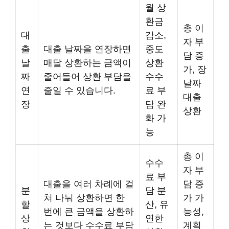
월 상
환금
총 이
대
감소,
자 부
출
대출 날짜을 연장하면
중도
담 증
날
매달 상환하는 금액이
상환
가, 장
짜
줄어들어 상환 부담을
수수
날짜
연
줄일 수 있습니다.
료 부
대출
장
담 완
상환
화 가
능
총 이
수수
자 부
료 부
대출을 여러 차례에 걸
담 증
분
담 분
쳐 나눠 상환하면 한
가 가
할
산, 유
번에 큰 금액을 상환하
능성,
상
연한
는 것보다 수수료 부담
계획