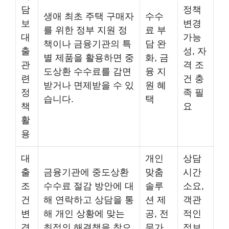
담
정책
생애 최초 주택 구매자
수수
보
변경
를 위한 정부 지원 정
료 부
대
가능
책이나 금융기관의 특
담 완
출
성, 자
별 제품을 활용하면 중
화, 금
관
격 조
도상환 수수료를 감면
융 지
련
건 충
받거나 면제받을 수 있
원 혜
정
족 필
습니다.
택
책
요
활
용
대
개인
상담
출
금융기관에 중도상환
맞춤
시간
조
수수료 절감 방안에 대
솔루
소요,
건
해 연락하고 상담을 통
션 제
객관
변
해 개인 상황에 맞는
공, 전
적인
경
최적의 해결책을 찾으
문가
정보