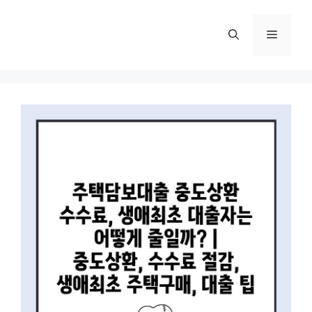
컨
텐
메
츠
로
뉴
건
너
뛰
기