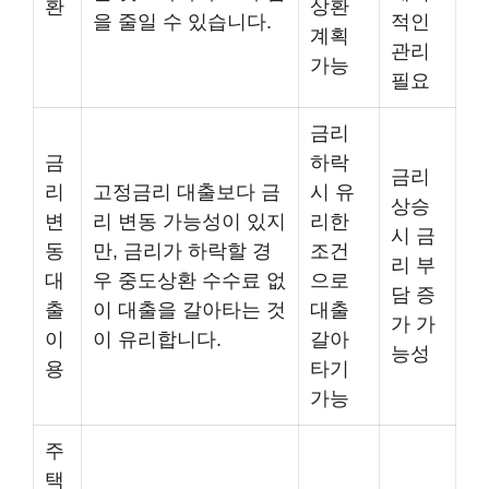
환
상환
을 줄일 수 있습니다.
적인
계획
관리
가능
필요
금리
금
하락
금리
리
고정금리 대출보다 금
시 유
상승
변
리 변동 가능성이 있지
리한
시 금
동
만, 금리가 하락할 경
조건
리 부
대
우 중도상환 수수료 없
으로
담 증
출
이 대출을 갈아타는 것
대출
가 가
이
이 유리합니다.
갈아
능성
용
타기
가능
주
택