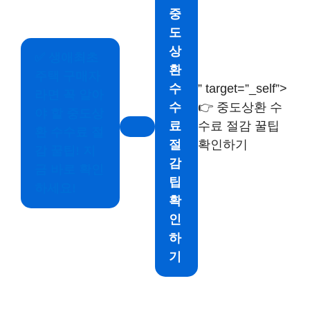
중
도
상
✅
생애최초
환
주택 구매자
” target=”_self”>
수
라면 꼭 알아
👉 중도상환 수
수
야 할 중도상
수료 절감 꿀팁
료
환 수수료 절
확인하기
절
감 꿀팁! 지
감
금 바로 확인
팁
하세요!
확
인
하
기