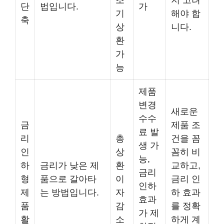
조
지 고려
단
법입니다.
가
기
해야 합
축
상
니다.
환
가
능
제품
변경
새로운
수수
금
제품 조
료 발
리
총
건을 꼼
생 가
인
상
꼼히 비
능,
하
금리가 낮은 제
환
교하고,
금리
형
품으로 갈아타
이
금리 인
인하
제
는 방법입니다.
자
하 효과
효과
품
감
를 정확
가 제
활
소
하게 계