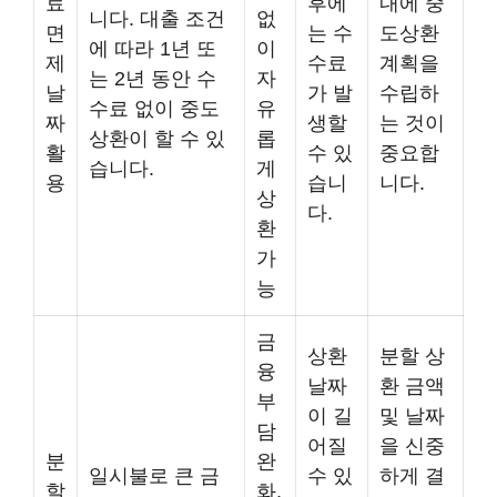
료
후에
내에 중
니다. 대출 조건
없
면
는 수
도상환
에 따라 1년 또
이
제
수료
계획을
는 2년 동안 수
자
날
가 발
수립하
수료 없이 중도
유
짜
생할
는 것이
상환이 할 수 있
롭
활
수 있
중요합
습니다.
게
용
습니
니다.
상
다.
환
가
능
금
상환
분할 상
융
날짜
환 금액
부
이 길
및 날짜
담
어질
을 신중
분
완
일시불로 큰 금
수 있
하게 결
할
화,