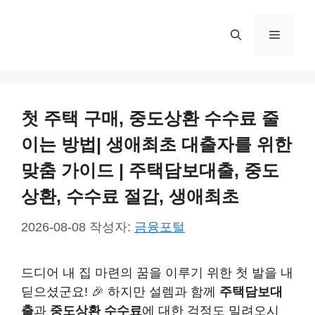
컨
텐
메
츠
로
뉴
건
너
첫 주택 구매, 중도상환 수수료 줄
뛰
기
이는 방법| 생애최초 대출자를 위한
맞춤 가이드 | 주택담보대출, 중도
상환, 수수료 절감, 생애최초
2026-08-08
작성자:
금융포털
드디어 내 집 마련의 꿈을 이루기 위한 첫 발을 내
딛으셨군요! 🎉 하지만 설렘과 함께
주택담보대
출
과
중도상환 수수료
에 대한 걱정도 밀려오시