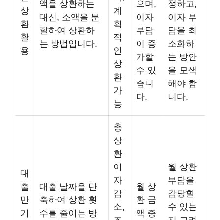
액을 상환하는
으며,
정하고,
상
계
대신, 소액을 분
이자
이자 부
환
획
할하여 상환하
부담
담을 최
활
적
는 방법입니다.
이 증
소화하
용
인
가할
는 방안
상
수 있
을 모색
환
습니
해야 합
가
다.
니다.
능
총
상
환
이
월 상환
대
자
부담을
출
대출 날짜을 단
월 상
감
감당할
만
축하여 상환 횟
환 금
소,
수 있는
기
수를 줄이는 방
액 증