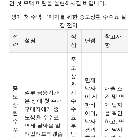
인 첫 주택 마련을 실현하시길 바랍니다.
생애 첫 주택 구매자를 위한 중도상환 수수료 절
감 전략
전
장
참고사
설명
단점
략
점
항
중
도
상
면제
환
중
날짜
대출 조
일부 금융기관
시
도
이 제
건 및 면
은 생애 첫 주택
수
상
한적
제 날짜
구매자에게 중
수
환
이며,
을 확인
도상환 수수료
료
수
날짜
하고, 면
면제 날짜을 알
부
수
경과
제 날짜
려알려드리겠습
담