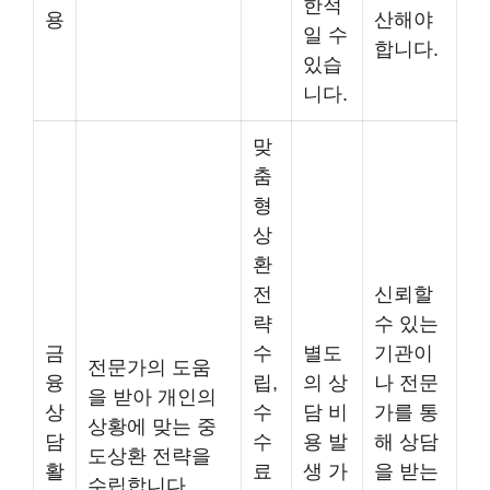
한적
용
산해야
일 수
합니다.
있습
니다.
맞
춤
형
상
환
전
신뢰할
략
수 있는
금
수
별도
기관이
전문가의 도움
융
립,
의 상
나 전문
을 받아 개인의
상
수
담 비
가를 통
상황에 맞는 중
담
수
용 발
해 상담
도상환 전략을
활
료
생 가
을 받는
수립합니다.