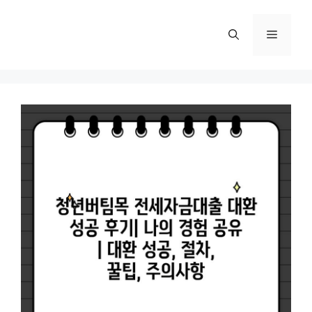
컨
텐
메
츠
로
뉴
건
너
뛰
기