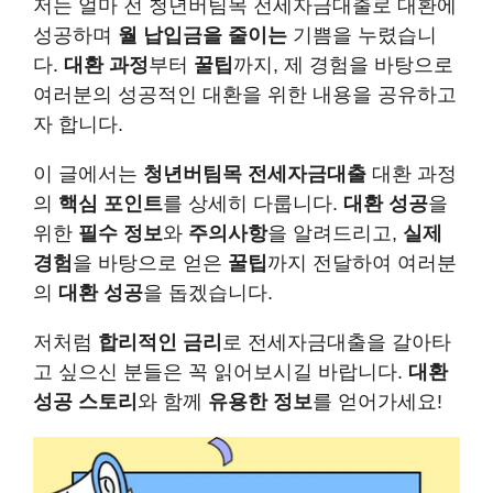
저는 얼마 전 청년버팀목 전세자금대출로 대환에
성공하며
월 납입금을
줄이는
기쁨을 누렸습니
다.
대환 과정
부터
꿀팁
까지, 제 경험을 바탕으로
여러분의 성공적인 대환을 위한 내용을 공유하고
자 합니다.
이 글에서는
청년버팀목 전세자금대출
대환 과정
의
핵심 포인트
를 상세히 다룹니다.
대환 성공
을
위한
필수 정보
와
주의사항
을 알려드리고,
실제
경험
을 바탕으로 얻은
꿀팁
까지 전달하여 여러분
의
대환 성공
을 돕겠습니다.
저처럼
합리적인 금리
로 전세자금대출을 갈아타
고 싶으신 분들은 꼭 읽어보시길 바랍니다.
대환
성공 스토리
와 함께
유용한 정보
를 얻어가세요!