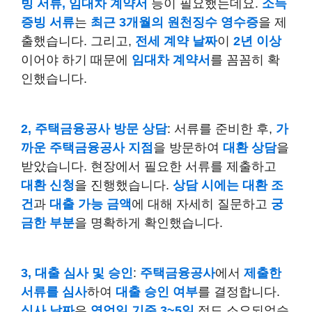
빙 서류, 임대차 계약서
등이 필요했는데요.
소득
증빙 서류
는
최근 3개월의 원천징수 영수증
을 제
출했습니다. 그리고,
전세 계약 날짜
이
2년 이상
이어야 하기 때문에
임대차 계약서
를 꼼꼼히 확
인했습니다.
2, 주택금융공사 방문 상담
: 서류를 준비한 후,
가
까운 주택금융공사 지점
을 방문하여
대환 상담
을
받았습니다. 현장에서 필요한 서류를 제출하고
대환 신청
을 진행했습니다.
상담 시에는 대환 조
건
과
대출 가능 금액
에 대해 자세히 질문하고
궁
금한 부분
을 명확하게 확인했습니다.
3, 대출 심사 및 승인
:
주택금융공사
에서
제출한
서류를 심사
하여
대출 승인 여부
를 결정합니다.
심사 날짜
은
영업일 기준 3~5일
정도 소요되었습