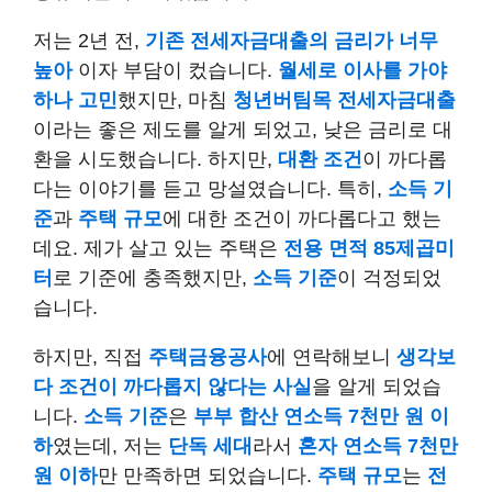
저는 2년 전,
기존 전세자금대출의 금리가 너무
높아
이자 부담이 컸습니다.
월세로 이사를 가야
하나 고민
했지만, 마침
청년버팀목 전세자금대출
이라는 좋은 제도를 알게 되었고, 낮은 금리로 대
환을 시도했습니다. 하지만,
대환 조건
이 까다롭
다는 이야기를 듣고 망설였습니다. 특히,
소득 기
준
과
주택 규모
에 대한 조건이 까다롭다고 했는
데요. 제가 살고 있는 주택은
전용 면적 85제곱미
터
로 기준에 충족했지만,
소득 기준
이 걱정되었
습니다.
하지만, 직접
주택금융공사
에 연락해보니
생각보
다 조건이 까다롭지 않다는 사실
을 알게 되었습
니다.
소득 기준
은
부부 합산 연소득 7천만 원 이
하
였는데, 저는
단독 세대
라서
혼자 연소득 7천만
원 이하
만 만족하면 되었습니다.
주택 규모
는
전