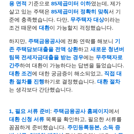
용 면적
기준으로
85제곱미터 이하
였는데, 제가
살고 있는 주택은
85제곱미터 정확히 맞춰
서 기
준에 충족했습니다. 다만,
무주택자 대상
이라는
조건 때문에
대환
이 가능할지 걱정했습니다.
하지만,
주택금융공사
에 전화 연락를 해보니
기
존 주택담보대출을 전액 상환
하고
새로운 청년버
팀목 전세자금대출을 받는 경우
에는
무주택자로
간주
하여 대환이 가능하다는 답변을 들었습니다.
대환 조건
에 대한 궁금증이 해소되었고,
직접 대
환 절차를 진행
하기로 결정했습니다.
대환 절차
는 생각보다 간단했습니다.
1, 필요 서류 준비
:
주택금융공사 홈페이지
에서
대환 신청 서류
목록을 확인하고, 필요한 서류를
꼼꼼하게 준비했습니다.
주민등록등본, 소득 증