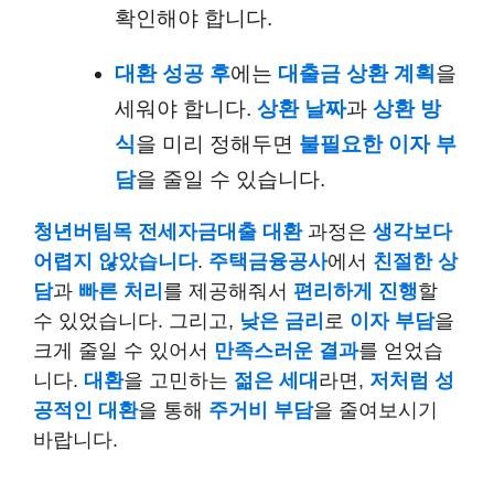
확인해야 합니다.
대환 성공 후
에는
대출금 상환 계획
을
세워야 합니다.
상환 날짜
과
상환 방
식
을 미리 정해두면
불필요한 이자 부
담
을 줄일 수 있습니다.
청년버팀목 전세자금대출 대환
과정은
생각보다
어렵지 않았습니다
.
주택금융공사
에서
친절한 상
담
과
빠른 처리
를 제공해줘서
편리하게 진행
할
수 있었습니다. 그리고,
낮은 금리
로
이자 부담
을
크게 줄일 수 있어서
만족스러운 결과
를 얻었습
니다.
대환
을 고민하는
젊은 세대
라면,
저처럼 성
공적인 대환
을 통해
주거비 부담
을 줄여보시기
바랍니다.