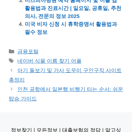
미즈피아병원 예약 홈페이지 및 어플 앱
활용법과 진료시간 | 일요일, 공휴일, 추천
의사, 전문의 정보 2025
미국 비자 신청 시 휴학증명서 활용법과
필수 정보
카
금융포털
테
태
네이버 식물 이름 찾기 어플
고
그
아기 돌보기 및 가사 도우미 구인구직 사이트
리
총정리
인천 공항에서 일본행 비행기 타는 순서: 쉬운
탑승 가이드
정보찾기
|
모든정보
|
대출보험의 정답
|
알고싶