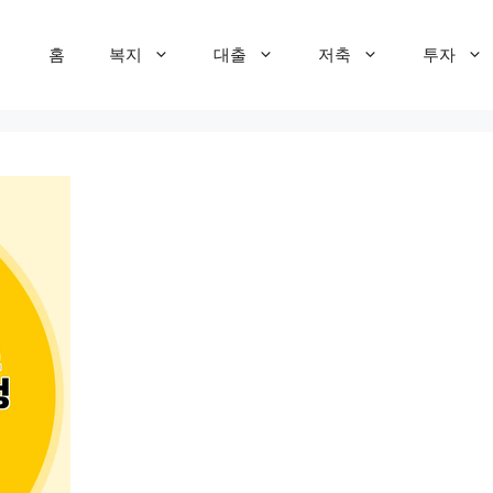
홈
복지
대출
저축
투자