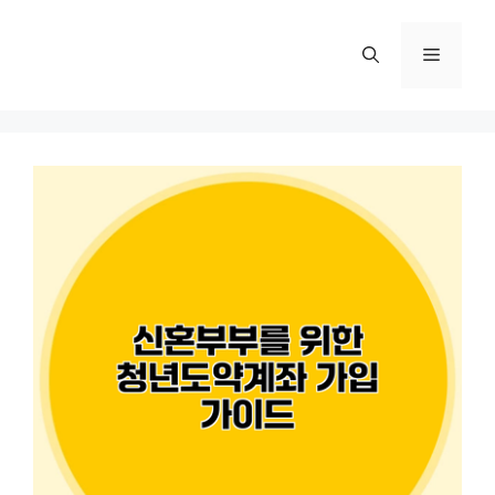
컨
텐
메
츠
로
뉴
건
너
뛰
기