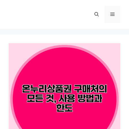
컨
텐
메
츠
로
뉴
건
너
뛰
기