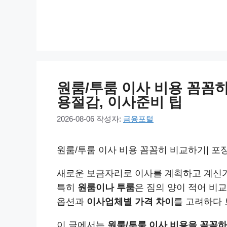
컨
텐
츠
로
건
너
원룸/투룸 이사 비용 꼼꼼히
뛰
용절감, 이사준비 팁
기
2026-08-06
작성자:
금융포털
원룸/투룸 이사 비용 꼼꼼히 비교하기| 포
새로운 보금자리로 이사를 계획하고 계신
특히
원룸이나 투룸
은 짐의 양이 적어 비
옵션과
이사업체별 가격 차이
를 고려하다 
이 글에서는
원룸/투룸 이사 비용을 꼼꼼하