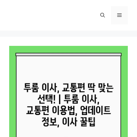
컨
텐
메
츠
로
뉴
건
너
뛰
기