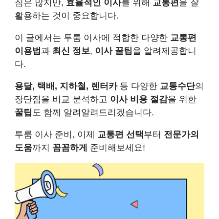
짐은 많지만,
효율적인 이사
를 위해
교통편
을 잘
활용하는 것이 중요합니다.
이 글에서는 투룸 이사에 적합한 다양한
교통편
이용법
과
최신 정보
,
이사 꿀팁
을 알려제공합니
다.
용달, 택배, 지하철, 렌터카
등 다양한
교통수단
의
장단점을 비교 분석하고
이사 비용 절감
을 위한
꿀팁
도 함께 알려알려드리겠습니다.
투룸 이사 준비, 이제
교통편 선택
부터
전문가의
도움
까지
꼼꼼하게
준비해보세요!