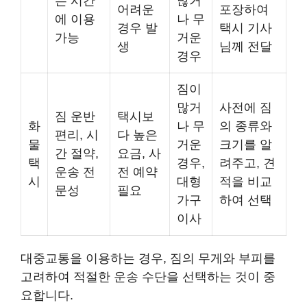
는 시간
많거
어려운
포장하여
에 이용
나 무
경우 발
택시 기사
가능
거운
생
님께 전달
경우
짐이
많거
사전에 짐
짐 운반
택시보
화
나 무
의 종류와
편리, 시
다 높은
물
거운
크기를 알
간 절약,
요금, 사
택
경우,
려주고, 견
운송 전
전 예약
시
대형
적을 비교
문성
필요
가구
하여 선택
이사
대중교통을 이용하는 경우, 짐의 무게와 부피를
고려하여 적절한 운송 수단을 선택하는 것이 중
요합니다.