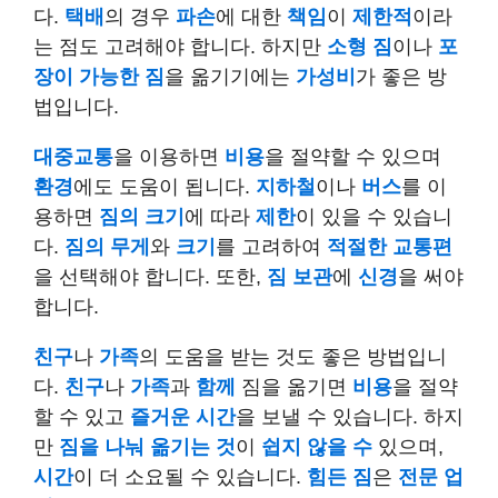
다.
택배
의 경우
파손
에 대한
책임
이
제한적
이라
는 점도 고려해야 합니다. 하지만
소형 짐
이나
포
장이 가능한 짐
을 옮기기에는
가성비
가 좋은 방
법입니다.
대중교통
을 이용하면
비용
을 절약할 수 있으며
환경
에도 도움이 됩니다.
지하철
이나
버스
를 이
용하면
짐의 크기
에 따라
제한
이 있을 수 있습니
다.
짐의 무게
와
크기
를 고려하여
적절한 교통편
을 선택해야 합니다. 또한,
짐 보관
에
신경
을 써야
합니다.
친구
나
가족
의 도움을 받는 것도 좋은 방법입니
다.
친구
나
가족
과
함께
짐을 옮기면
비용
을 절약
할 수 있고
즐거운 시간
을 보낼 수 있습니다. 하지
만
짐을 나눠 옮기는 것
이
쉽지 않을 수
있으며,
시간
이 더 소요될 수 있습니다.
힘든 짐
은
전문 업