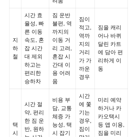
려움
시간 효
짐 운반
짐이
율성, 빠
불편, 역
적고,
짐을 캐리
른 이동
까지의
역까
어나 바퀴
지
속도, 혼
이동 거
지의
달린 카트
하
잡 시간
리 고려,
거리
에 담아 편
철
대 제외
혼잡 시
가 가
리하게 이
하고는
간대 이
까운
동
편리한
용 어려
경우
승하차
움
시간
비용 부
미리 예약
시간 절
에 쫓
담, 교통
하거나 카
약, 편리
기는
체증 가
카오택시
한 짐 운
경우,
택
능성, 택
등 앱 이용,
반, 원하
짐이
시
시 잡기
짐을 미리