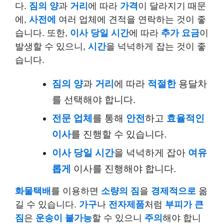
다.
짐의 양
과
거리
에 따라
가격
이 달라지기 때문
에,
사전에
여러 업체에 견적을 연락하는 것이 좋
습니다. 또한,
이사 당일
시간
에 따라
추가 요금
이
발생할 수 있으니,
시간
을 넉넉하게 잡는 것이 좋
습니다.
짐의 양
과
거리
에 따라
적절한
용달차
를 선택해야 합니다.
전문 업체
를 통해
안전
하고
효율적인
이사
를 진행할 수 있습니다.
이사 당일
시간
을 넉넉하게 잡아
여유
롭게
이사를 진행해야 합니다.
화물택배
를 이용하면
소량의 짐
을
경제적으로
옮
길 수 있습니다.
가구
나
전자제품
처럼
부피가 큰
짐
은
운송이 불가능
할 수 있으니
주의
해야 합니