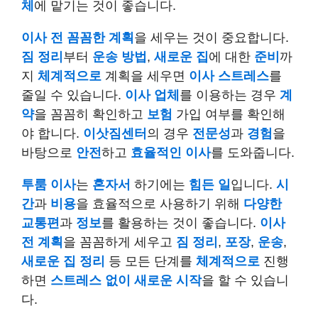
체
에 맡기는 것이 좋습니다.
이사 전
꼼꼼한 계획
을 세우는 것이 중요합니다.
짐 정리
부터
운송 방법
,
새로운 집
에 대한
준비
까
지
체계적으로
계획을 세우면
이사 스트레스
를
줄일 수 있습니다.
이사 업체
를 이용하는 경우
계
약
을 꼼꼼히 확인하고
보험
가입 여부를 확인해
야 합니다.
이삿짐센터
의 경우
전문성
과
경험
을
바탕으로
안전
하고
효율적인 이사
를 도와줍니다.
투룸 이사
는
혼자서
하기에는
힘든 일
입니다.
시
간
과
비용
을 효율적으로 사용하기 위해
다양한
교통편
과
정보
를 활용하는 것이 좋습니다.
이사
전
계획
을 꼼꼼하게 세우고
짐 정리
,
포장
,
운송
,
새로운 집 정리
등 모든 단계를
체계적으로
진행
하면
스트레스 없이
새로운 시작
을 할 수 있습니
다.