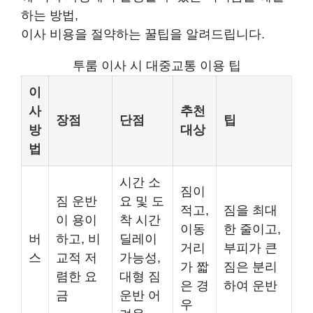
하는 방법,
이사 비용을 절약하는 꿀팁을 알려드립니다.
투룸 이사 시 대중교통 이용 팁
이
사
추천
장점
단점
팁
방
대상
법
시간 소
짐이
짐 운반
요 및 도
적고,
짐을 최대
이 용이
착 시간
이동
한 줄이고,
버
하고, 비
딜레이
거리
부피가 큰
스
교적 저
가능성,
가 짧
짐은 분리
렴한 요
대형 짐
은 경
하여 운반
금
운반 어
우