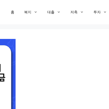
홈
복지
대출
저축
투자