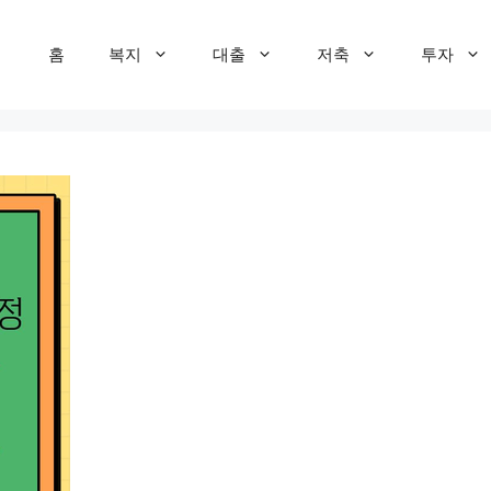
홈
복지
대출
저축
투자