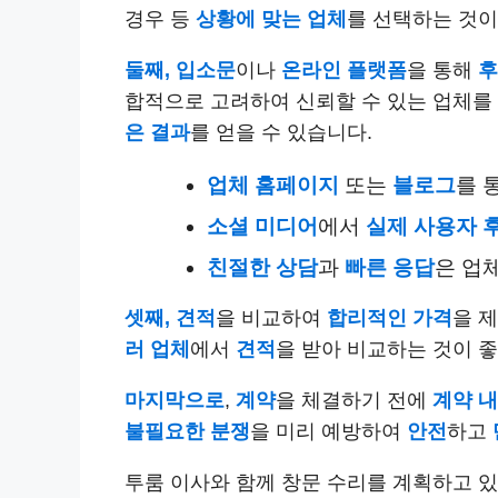
경우 등
상황에 맞는 업체
를 선택하는 것이
둘째,
입소문
이나
온라인 플랫폼
을 통해
후
합적으로 고려하여 신뢰할 수 있는 업체를
은 결과
를 얻을 수 있습니다.
업체 홈페이지
또는
블로그
를 
소셜 미디어
에서
실제 사용자 
친절한 상담
과
빠른 응답
은 업
셋째,
견적
을 비교하여
합리적인 가격
을 
러 업체
에서
견적
을 받아 비교하는 것이 
마지막으로
,
계약
을 체결하기 전에
계약 
불필요한 분쟁
을 미리 예방하여
안전
하고
투룸 이사와 함께 창문 수리를 계획하고 