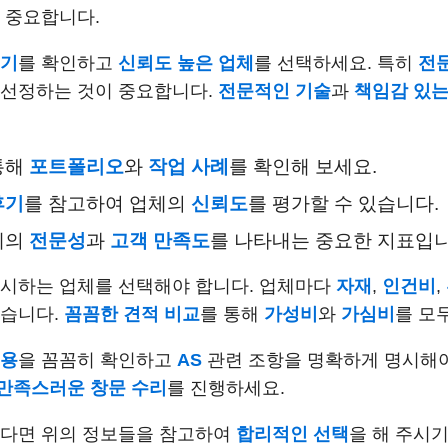
 중요합니다.
기
를 확인하고
신뢰도 높은 업체
를 선택하세요. 특히
전
 선정하는 것이 중요합니다.
전문적인 기술
과
책임감 있는
통해
포트폴리오
와
작업 사례
를 확인해 보세요.
후기
를 참고하여 업체의
신뢰도
를 평가할 수 있습니다.
체의
전문성
과
고객 만족도
를 나타내는 중요한 지표입니
제시하는 업체를 선택해야 합니다. 업체마다
자재
,
인건비
,
좋습니다.
꼼꼼한 견적 비교
를 통해
가성비
와
가심비
를 모
내용
을 꼼꼼히 확인하고
AS
관련 조항을 명확하게 명시해
만족스러운 창문 수리
를 진행하세요.
있다면 위의 정보들을 참고하여
합리적인 선택
을 해 주시